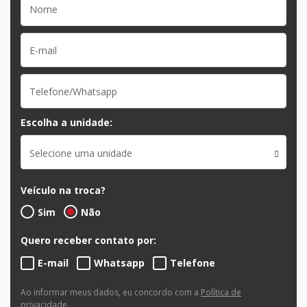
Escolha a unidade:
Selecione uma unidade
Veículo na troca?
Sim
Não
Quero receber contato por:
E-mail
Whatsapp
Telefone
Ao informar meus dados, eu concordo com a
Política de
privacidade
.